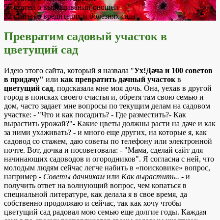
57
статей о выращивании овощей
32
статьи о вредителях и болезнях сада
Превратим садовый участок в
цветущий сад
Идею этого сайта, который я назвала "
Ух!Дача и 100 советов
в придачу"
или
как превратить дачный участок
в
цветущий сад
, подсказала мне моя дочь. Она, уехав в другой
город в поисках своего счастья и, обретя там свою семью и
дом, часто задает мне вопросы по текущим делам на садовом
участке: - "Что и как посадить? - Где разместить?- Как
вырастить урожай?"- Какие цветы должны расти на даче и как
за ними ухаживать? - и много еще других, на которые я, как
садовод со стажем, даю советы по телефону или электронной
почте. Вот, дочка и посоветовала: - "Мама, сделай сайт для
начинающих садоводов и огородников". Я согласна с ней, что
молодым людям сейчас легче набить в «поисковике» вопрос,
например -
Советы дачникам
или
Как вырастить..
- и
получить ответ на волнующий вопрос, чем копаться в
специальной литературе, как делала я в свое время, да
собственно продолжаю и сейчас, так как хочу чтобы
цветущий сад радовал мою семью еще долгие годы. Каждая