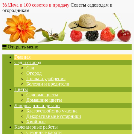
Ух!Дача и 100 советов в придачу
Советы садоводам и
огородникам
Открыть меню
Главная
Сад и огород
Сад
Огород
Почва и удобрения
Болезни и вредители
Цветы
Садовые цветы
Домашние цветы
Ландшафтный дизайн
Благоустройство участка
Декоративные кустарники
Хвойные
Календарные работы
Сезонные работы