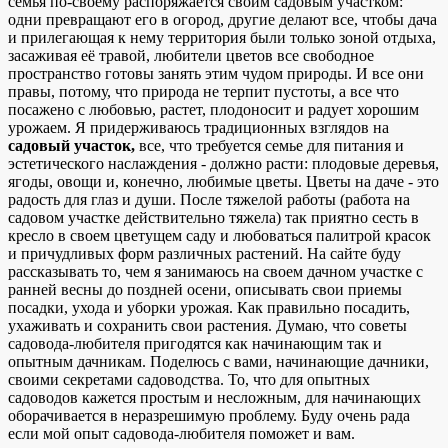
семья по-своему распоряжается своим садовым участком:
одни превращают его в огород, другие делают все, чтобы дача
и прилегающая к нему территория были только зоной отдыха,
засаживая её травой, любители цветов все свободное
пространство готовы занять этим чудом природы. И все они
правы, потому, что природа не терпит пустоты, а все что
посажено с любовью, растет, плодоносит и радует хорошим
урожаем. Я придерживаюсь традиционных взглядов на
садовый участок,
все, что требуется семье для питания и
эстетического наслаждения - должно расти: плодовые деревья,
ягоды, овощи и, конечно, любимые цветы. Цветы на даче - это
радость для глаз и души. После тяжелой работы (работа на
садовом участке действительно тяжела) так приятно сесть в
кресло в своем цветущем саду и любоваться палитрой красок
и причудливых форм различных растений. На сайте буду
рассказывать то, чем я занимаюсь на своем дачном участке с
ранней весны до поздней осени, описывать свои приемы
посадки, ухода и уборки урожая. Как правильно посадить,
ухаживать и сохранить свои растения. Думаю, что советы
садовода-любителя пригодятся как начинающим так и
опытным дачникам. Поделюсь с вами, начинающие дачники,
своими секретами садоводства. То, что для опытных
садоводов кажется простым и несложным, для начинающих
оборачивается в неразрешимую проблему. Буду очень рада
если мой опыт садовода-любителя поможет и вам.