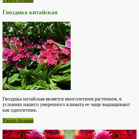
Узнать больше
Гвоздика китайская
Гвоздика китайская является многолетним растением, в
условиях нашего умеренного климата ее чаще выращивают
как однолетник.
Узнать больше
400
статей о саде - огороде
93
статьи о садовых цветах