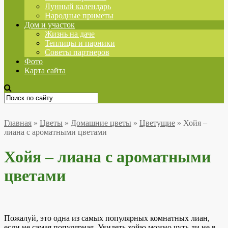
Лунный календарь
Народные приметы
Дом и участок
Жизнь на даче
Теплицы и парники
Советы партнеров
Фото
Карта сайта
Главная
»
Цветы
»
Домашние цветы
»
Цветущие
»
Хойя –
лиана с ароматными цветами
Хойя – лиана с ароматными
цветами
Пожалуй, это одна из самых популярных комнатных лиан,
если не самая популярная. Увидеть хойю можно чуть ли не в