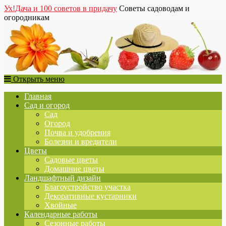
Ух!Дача и 100 советов в придачу
Советы садоводам и
огородникам
Открыть меню
Главная
Сад и огород
Сад
Огород
Почва и удобрения
Болезни и вредители
Цветы
Садовые цветы
Домашние цветы
Ландшафтный дизайн
Благоустройство участка
Декоративные кустарники
Хвойные
Календарные работы
Сезонные работы