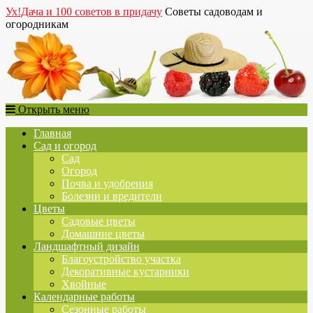
Ух!Дача и 100 советов в придачу
Советы садоводам и
огородникам
Открыть меню
Главная
Сад и огород
Сад
Огород
Почва и удобрения
Болезни и вредители
Цветы
Садовые цветы
Домашние цветы
Ландшафтный дизайн
Благоустройство участка
Декоративные кустарники
Хвойные
Календарные работы
Сезонные работы