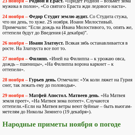
23 ноября –
Родион и Ераст.
«Придет Родион – возьмет зима
мужика в полон», «Со святого Ераста жди ледового наста».
24 ноября –
Федор Студит землю аудит.
Со Студита стужа,
что ни день, то хуже. 2S ноября. Иоанн Милостивый.
Примечали: “Если дождь на Ивана Милостивого, то, опять же,
оттепели будут до Введения (4 декабря)”.
26 ноября –
Иоанн Златоуст.
Всякая зябь останавливается в
росте. На Златоуста все пот то.
27 ноября –
Филипп.
«Иней на Филиппа – к урожаю овса,
дождь – пшеницы», «На Филиппа ворона каркнет – к
оттепели».
28 ноября –
Гурьев день.
Отмечали: «Уж коли ляжет на Гурия
снег, так лежать ему до половодья».
29 ноября –
Матфей Апостол. Матвеев день
. «На Матвея
земля преет», «На Матвея зима потеет». Случаются
оттепели.«Если на Матвея ветры веют буйные – быть вьюгам-
метелям до Николы Зимнего (19 декабря»).
Народные приметы ноября о погоде