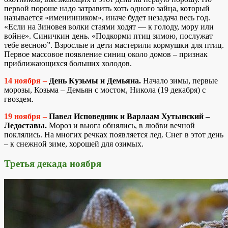
первой пороше надо затравить хоть одного зайца, который
называется «именинником», иначе будет незадача весь год.
«Если на Зиновея волки стаями ходят — к голоду, мору или
войне». Синичкин день. «Подкорми птиц зимою, послужат
тебе весною”. Взрослые и дети мастерили кормушки для птиц.
Первое массовое появление синиц около домов – признак
приближающихся больших холодов.
14 ноября –
День Кузьмы и Демьяна.
Начало зимы, первые
морозы, Козьма – Демьян с мостом, Никола (19 декабря) с
гвоздем.
19 ноября –
Павел Исповедник и Варлаам Хутынский –
Ледоставы.
Мороз и вьюга обнялись, в любви вечной
поклялись. На многих речках появляется лед. Снег в этот день
– к снежной зиме, хорошей для озимых.
Третья декада ноября