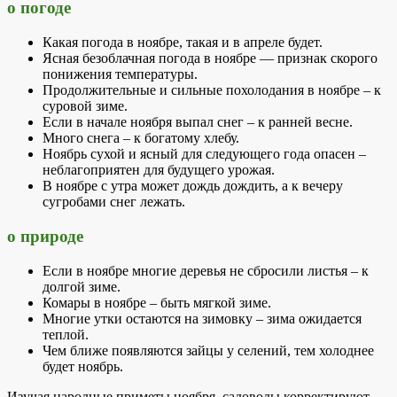
о погоде
Какая погода в ноябре, такая и в апреле будет.
Ясная безоблачная погода в ноябре — признак скорого
понижения температуры.
Продолжительные и сильные похолодания в ноябре – к
суровой зиме.
Если в начале ноября выпал снег – к ранней весне.
Много снега – к богатому хлебу.
Ноябрь сухой и ясный для следующего года опасен –
неблагоприятен для будущего урожая.
В ноябре с утра может дождь дождить, а к вечеру
сугробами снег лежать.
о природе
Если в ноябре многие деревья не сбросили листья – к
долгой зиме.
Комары в ноябре – быть мягкой зиме.
Многие утки остаются на зимовку – зима ожидается
теплой.
Чем ближе появляются зайцы у селений, тем холоднее
будет ноябрь.
Изучая народные приметы ноября, садоводы корректируют