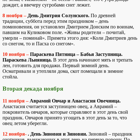
дождит, а ввечеру сугробами снег лежит.
8 ноября –
День Дмитрия Солунского.
По древней
традиции, суббота перед этим праздником – день
поминовения, он установлен Дмитрием Донским по воинам,
павшим на Куликовом поле. «Живы родители – почитай,
умерли – поминай». Примета этого дня: «Коли Дмитриев день
со снегом, то и Пасха со снегом».
10 ноября –
Параскева Пятница – Бабья Заступница.
Параскева Льняница.
В этот день начинают мять и трепать
лен, готовить для продажи. Первый зимний день.
Осматривали и утепляли дома, скот помещали в зимние
стойла.
Вторая декада ноября
11 ноября –
Аврамий Овчар и Анастасия Овечница.
Анастасия считается заступницею овец, а Аврамий –
покровитель овчаров, которые справляют в этот день свой
праздник. Овчаров принято угощать в этот день за то, что
овец летом уберегли.
12 ноября-
. День Зиновия и Зиновии.
Зиновий – праздник
охотников, выезжающих в этот день на первую порошу. По