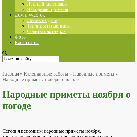
Лунный календарь
Народные приметы
Дом и участок
Жизнь на даче
Теплицы и парники
Советы партнеров
Фото
Карта сайта
Главная
»
Календарные работы
»
Народные приметы
»
Народные приметы ноября о погоде
Народные приметы ноября о
погоде
Сегодня вспомним народные приметы ноября,
характеризующие погоду в последнем месяце осени.