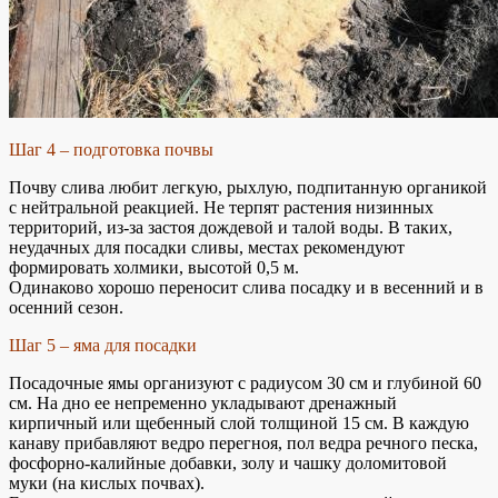
Шаг 4 – подготовка почвы
Почву слива любит легкую, рыхлую, подпитанную органикой
с нейтральной реакцией. Не терпят растения низинных
территорий, из-за застоя дождевой и талой воды. В таких,
неудачных для посадки сливы, местах рекомендуют
формировать холмики, высотой 0,5 м.
Одинаково хорошо переносит слива посадку и в весенний и в
осенний сезон.
Шаг 5 – яма для посадки
Посадочные ямы организуют с радиусом 30 см и глубиной 60
см. На дно ее непременно укладывают дренажный
кирпичный или щебенный слой толщиной 15 см. В каждую
канаву прибавляют ведро перегноя, пол ведра речного песка,
фосфорно-калийные добавки, золу и чашку доломитовой
муки (на кислых почвах).