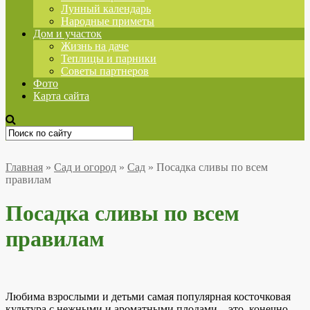
Лунный календарь
Народные приметы
Дом и участок
Жизнь на даче
Теплицы и парники
Советы партнеров
Фото
Карта сайта
Главная
»
Сад и огород
»
Сад
»
Посадка сливы по всем
правилам
Посадка сливы по всем
правилам
Любима взрослыми и детьми самая популярная косточковая
культура с нежными и ароматными плодами – это, конечно