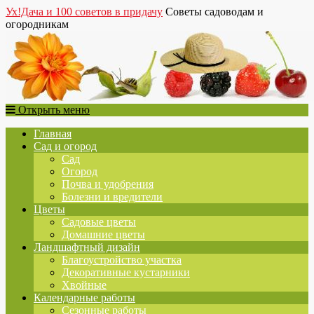
Ух!Дача и 100 советов в придачу
Советы садоводам и
огородникам
Открыть меню
Главная
Сад и огород
Сад
Огород
Почва и удобрения
Болезни и вредители
Цветы
Садовые цветы
Домашние цветы
Ландшафтный дизайн
Благоустройство участка
Декоративные кустарники
Хвойные
Календарные работы
Сезонные работы