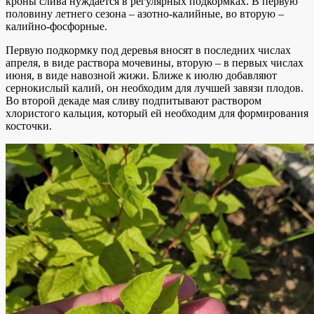
кроны слива нуждается в регулярных подкормках. В первую
половину летнего сезона – азотно-калийные, во вторую –
калийно-фосфорные.
Первую подкормку под деревья вносят в последних числах
апреля, в виде раствора мочевины, вторую – в первых числах
июня, в виде навозной жижи. Ближе к июлю добавляют
сернокислый калий, он необходим для лучшей завязи плодов.
Во второй декаде мая сливу подпитывают раствором
хлористого кальция, который ей необходим для формирования
косточки.