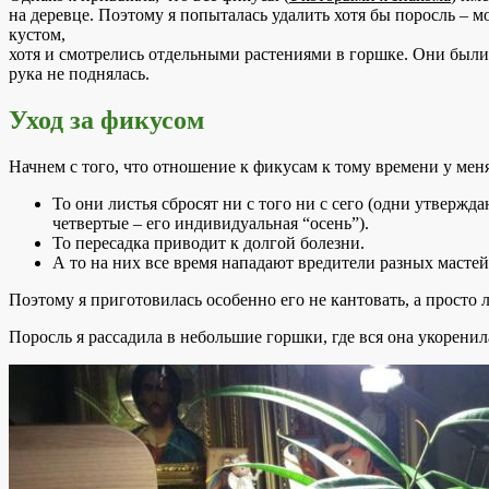
на деревце. Поэтому я попыталась удалить хотя бы поросль – 
кустом,
хотя и смотрелись отдельными растениями в горшке. Они были
рука не поднялась.
Уход за фикусом
Начнем с того, что отношение к фикусам к тому времени у мен
То они листья сбросят ни с того ни с сего (одни утвержда
четвертые – его индивидуальная “осень”).
То пересадка приводит к долгой болезни.
А то на них все время нападают вредители разных мастей
Поэтому я приготовилась особенно его не кантовать, а просто 
Поросль я рассадила в небольшие горшки, где вся она укоренил