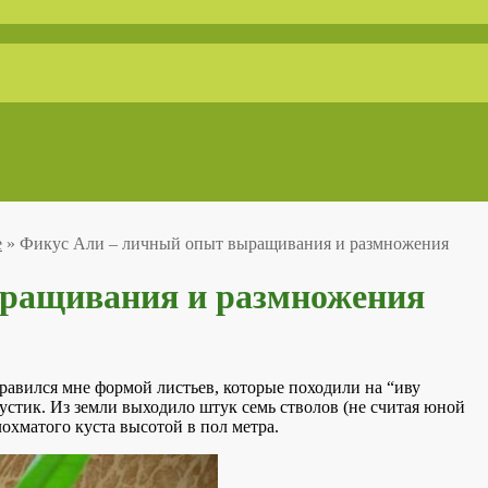
е
»
Фикус Али – личный опыт выращивания и размножения
ыращивания и размножения
нравился мне формой листьев, которые походили на “иву
кустик. Из земли выходило штук семь стволов (не считая юной
охматого куста высотой в пол метра.