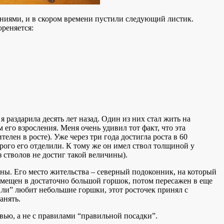
ениями, и в скором времени пустили следующий листик.
ореняется:
я раздарила десять лет назад. Один из них стал жить на
 его взросления. Меня очень удивил тот факт, что эта
елен в росте). Уже через три года достигла роста в 60
рого его отделили. К тому же он имел ствол толщиной у
з стволов не достиг такой величины).
оны. Его место жительства – северный подоконник, на который
омещен в достаточно большой горшок, потом пересажен в еще
Али” любит небольшие горшки, этот росточек принял с
анять.
вью, а не с правилами “правильной посадки”.