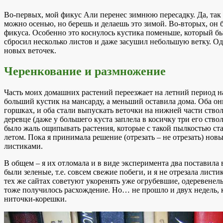
Во-первых, мой фикус Али перенес зимнюю пересадку. Да, так 
можно осенью, но берешь и делаешь это зимой. Во-вторых, он б
фикуса. Особенно это коснулось кустика поменьше, который бы
сбросил несколько листов и даже засушил небольшую ветку. О
новых веточек.
Черенкование и размножение
Часть моих домашних растений переезжает на летний период на
больший кустик на мансарду, а меньший оставила дома. Оба они
горшках, и оба стали выпускать веточки на нижней части ствол
деревце (даже у большего куста заплела в косичку три его ство
было жаль ощипывать растения, которые с такой пылкостью ста
летом. Пока я принимала решение (отрезать – не отрезать) нов
листиками.
В общем – я их отломала и в виде эксперимента два поставила в 
были зеленые, т.е. совсем свежие побеги, и я не отрезала лист
тех же сайтах советуют укоренять уже огрубевшие, одеревенел
тоже получилось расхождение. Но… не прошло и двух недель, 
ниточки-корешки.