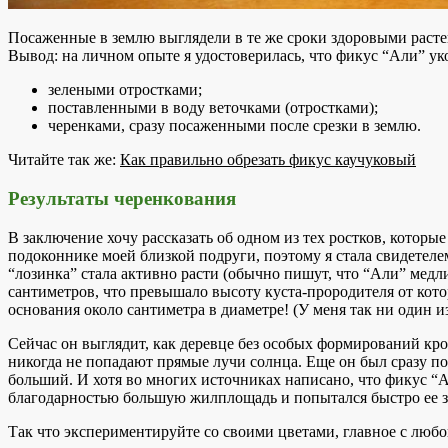
Посаженные в землю выглядели в те же сроки здоровыми раст
Вывод: на личном опыте я удостоверилась, что фикус “Али” ук
зелеными отростками;
поставленными в воду веточками (отростками);
черенками, сразу посаженными после срезки в землю.
Читайте так же:
Как правильно обрезать фикус каучуковый
Результаты черенкования
В заключение хочу рассказать об одном из тех ростков, которые 
подоконнике моей близкой подруги, поэтому я стала свидетелем
“лозинка” стала активно расти (обычно пишут, что “Али” медлит
сантиметров, что превышало высоту куста-прородителя от кото
основания около сантиметра в диаметре! (У меня так ни один и
Сейчас он выглядит, как деревце без особых формирований кр
никогда не попадают прямые лучи солнца. Еще он был сразу п
больший. И хотя во многих источниках написано, что фикус “
благодарностью большую жилплощадь и попытался быстро ее з
Так что экспериментируйте со своими цветами, главное с любо