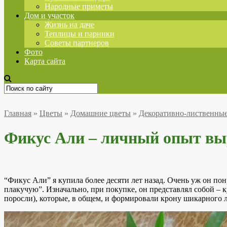
Народные приметы
Дом и участок
Жизнь на даче
Теплицы и парники
Советы партнеров
Фото
Карта сайта
Главная
»
Цветы
»
Домашние цветы
»
Декоративно-лиственны
Фикус Али – личный опыт в
“Фикус Али” я купила более десяти лет назад. Очень уж он по
плакучую”. Изначально, при покупке, он представлял собой – 
поросли), которые, в общем, и формировали крону шикарного л